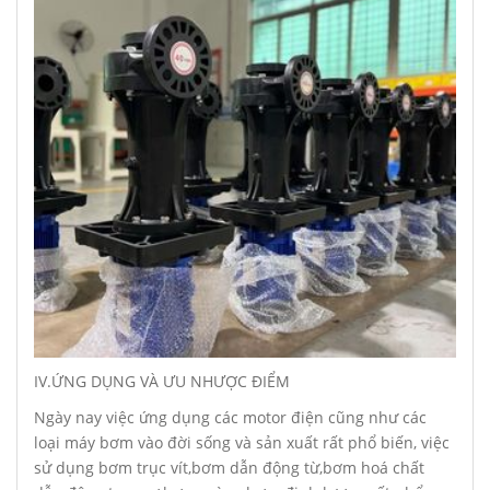
IV.ỨNG DỤNG VÀ ƯU NHƯỢC ĐIỂM
Ngày nay việc ứng dụng các motor điện cũng như các
loại máy bơm vào đời sống và sản xuất rất phổ biến, việc
sử dụng bơm trục vít,bơm dẫn động từ,bơm hoá chất