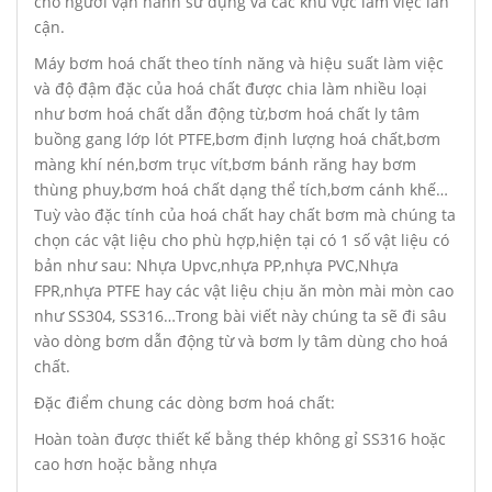
cho người vận hành sử dụng và các khu vực làm việc lân
cận.
Máy bơm hoá chất theo tính năng và hiệu suất làm việc
và độ đậm đặc của hoá chất được chia làm nhiều loại
như bơm hoá chất dẫn động từ,bơm hoá chất ly tâm
buồng gang lớp lót PTFE,bơm định lượng hoá chất,bơm
màng khí nén,bơm trục vít,bơm bánh răng hay bơm
thùng phuy,bơm hoá chất dạng thể tích,bơm cánh khế…
Tuỳ vào đặc tính của hoá chất hay chất bơm mà chúng ta
chọn các vật liệu cho phù hợp,hiện tại có 1 số vật liệu có
bản như sau: Nhựa Upvc,nhựa PP,nhựa PVC,Nhựa
FPR,nhựa PTFE hay các vật liệu chịu ăn mòn mài mòn cao
như SS304, SS316…Trong bài viết này chúng ta sẽ đi sâu
vào dòng bơm dẫn động từ và bơm ly tâm dùng cho hoá
chất.
Đặc điểm chung các dòng bơm hoá chất:
Hoàn toàn được thiết kế bằng thép không gỉ SS316 hoặc
cao hơn hoặc bằng nhựa