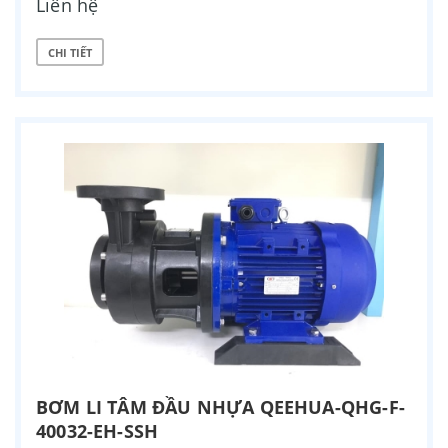
Liên hệ
CHI TIẾT
BƠM LI TÂM ĐẦU NHỰA QEEHUA-QHG-F-
40032-EH-SSH