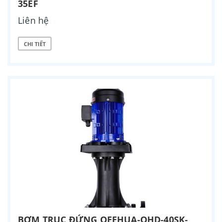
35EF
Liên hệ
CHI TIẾT
BƠM TRỤC ĐỨNG QEEHUA-QHD-40SK-