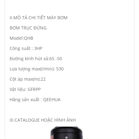
II.MÔ TẢ CHI TIẾT MÁY BƠM
BƠM TRỤC ĐỨNG
Model:QHB
Công suất : 3HP
Đường kính hút xả:65 -50
Lưa lượng max(l/min): 530
Cột áp max(m):22
Vật liệu: GFRPP
Hãng sản xuất : QEEHUA
III.CATALOGUE HOẶC HÌNH ẢNH