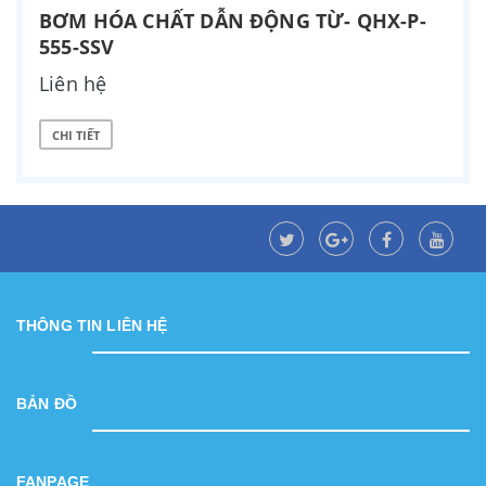
BƠM HÓA CHẤT DẪN ĐỘNG TỪ- QHX-P-
555-SSV
Liên hệ
CHI TIẾT
THÔNG TIN LIÊN HỆ
BẢN ĐỒ
FANPAGE