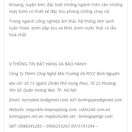
khoáng, luyện kim, đặc biệt những ngành trên cần những
máy bơm có thiết kế đặc thù phòng chống cháy nổ.
Trong ngành công nghiệp khí thải, hệ thống làm lạnh
tuần hoàn, bơm dập bịu và khói ,bơm nước thải có lẫn
hoá chất
V.THÔNG TIN ĐẶT HÀNG VÀ BẢO HÀNH
Công Ty TNHH Công Nghệ Môi Trường Và PCCC Bình Nguyên
Địa chỉ: Số 15 ngách 29/40 Phố Hưng Phúc, Tổ 25 Phường
Yên Sở, Quận Hoàng Mai, TP. Hà Nội
Email: henrydao.bn@gmail.com; kd1.binhnguyen@gmail.com
Website: maycokhi-mayxaydung.com; cokhi24h.com.vn;
binhnguyen.net.vn; maybom24h.net ; binhnguyengr.com
SĐT: 0988345283 – 0906253263 0975141294 –