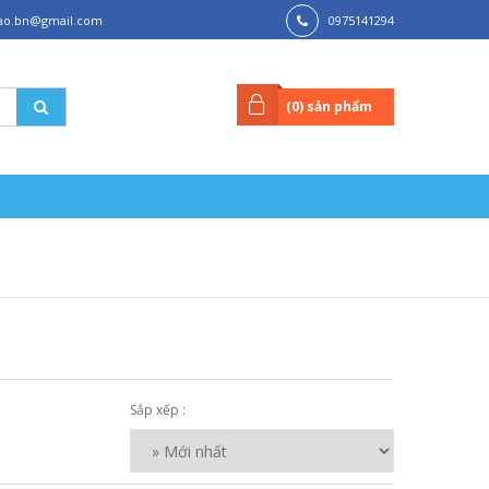
ao.bn@gmail.com
0975141294
(
0
) sản phẩm
Sắp xếp :