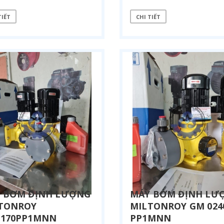
TIẾT
CHI TIẾT
 BƠM ĐỊNH LƯỢNG
MÁY BƠM ĐỊNH LƯ
TONROY
MILTONROY GM 024
170PP1MNN
PP1MNN