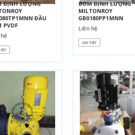
 ĐỊNH LƯỢNG
BƠM ĐỊNH LƯỢNG
TONROY
MILTONROY
080TP1MNN ĐẦU
GB0180PP1MNN
 PVDF
Liên hệ
 hệ
CHI TIẾT
TIẾT