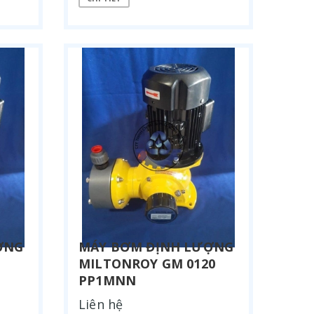
ỢNG
MÁY BƠM ĐỊNH LƯỢNG
MILTONROY GM 0120
PP1MNN
Liên hệ