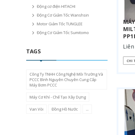
Động cơ điện HITACHI
Động Cơ Giảm Tốc Wanshsin
MÁY
Motor Giảm Tốc TUNGLEE
MIL
Động Cơ Giảm Tốc Sumitomo
PP
Liên
TAGS
CHI 
Công Ty TNHH Công Nghệ Môi Trường Và
PCCC Bình Nguyên Chuyên Cung Cấp
Máy Bơm PCCC
Máy Cơ Khí - Chế Tạo Xây Dựng
Van Vòi
Đồng Hồ Nước
...