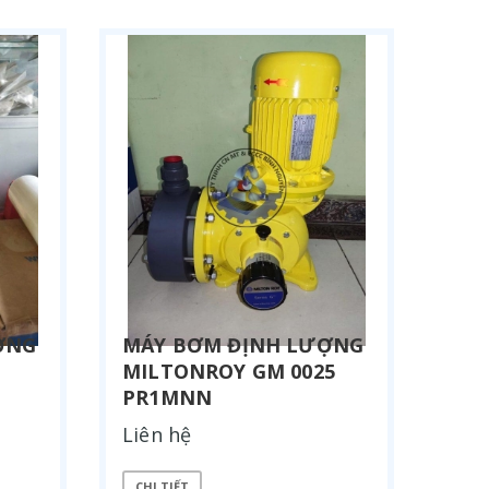
ỢNG
MÁY BƠM ĐỊNH LƯỢNG
MILTONROY GM 0025
PR1MNN
Liên hệ
CHI TIẾT