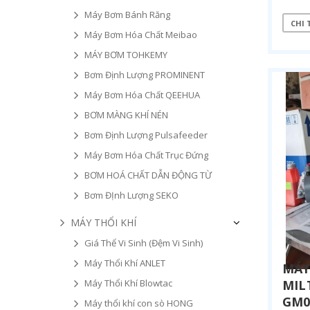
Máy Bơm Bánh Răng
CHI 
Máy Bơm Hóa Chất Meibao
MÁY BƠM TOHKEMY
Bơm Định Lượng PROMINENT
Máy Bơm Hóa Chất QEEHUA
BƠM MÀNG KHÍ NÉN
Bơm Định Lượng Pulsafeeder
Máy Bơm Hóa Chất Trục Đứng
BƠM HOÁ CHẤT DẪN ĐỘNG TỪ
Bơm ĐỊnh Lượng SEKO
MÁY THỔI KHÍ
Giá Thể Vi Sinh (Đệm Vi Sinh)
Máy Thổi Khí ANLET
MÁY
Máy Thổi Khí Blowtac
MIL
GM0
Máy thổi khí con sò HONG