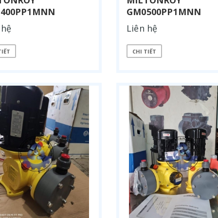
TONROY
MILTONROY
400PP1MNN
GM0500PP1MNN
 hệ
Liên hệ
TIẾT
CHI TIẾT