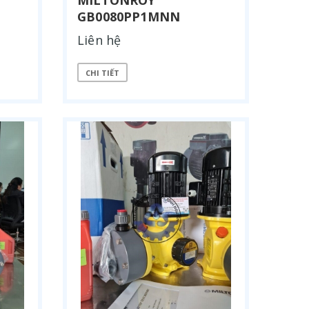
MILTONROY
GB0080PP1MNN
Liên hệ
CHI TIẾT