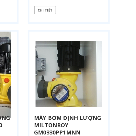
CHI TIẾT
ỢNG
MÁY BƠM ĐỊNH LƯỢNG
0
MILTONROY
GM0330PP1MNN