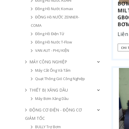
Đồng Hồ Nước ASAHI
BƠM
Đồng Hồ Nước Komax
MIL
GB0
ĐỒNG Hồ NƯỚC ZENNER-
BƠM
COMA
Liên
Đồng Hồ Điện Tử
Đồng Hồ Nước T-Flow
CHI 
VAN AUT - PHỤ KIỆN
MÁY CÔNG NGHIỆP
Máy Cắt Ống Và Tấm
Quạt Thông Gió Công Nghiệp
THIẾT BỊ XĂNG DẦU
Máy Bơm Xăng Dầu
ĐỘNG CƠ ĐIỆN - ĐỘNG CƠ
GIẢM TỐC
BULLY Trợ Bơm