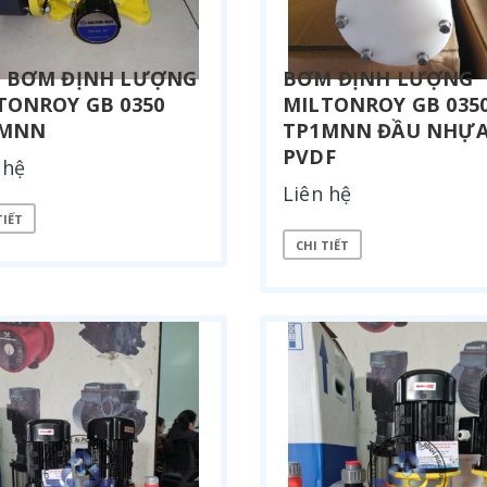
 BƠM ĐỊNH LƯỢNG
BƠM ĐỊNH LƯỢNG
TONROY GB 0350
MILTONROY GB 035
1MNN
TP1MNN ĐẦU NHỰ
PVDF
 hệ
Liên hệ
TIẾT
CHI TIẾT