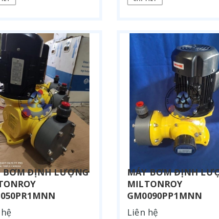
 BƠM ĐỊNH LƯỢNG
MÁY BƠM ĐỊNH LƯ
TONROY
MILTONROY
050PR1MNN
GM0090PP1MNN
 hệ
Liên hệ