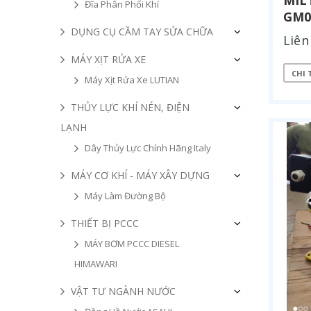
MIL
Đĩa Phân Phối Khí
GM0
DỤNG CỤ CẦM TAY SỬA CHỮA
Liên
MÁY XỊT RỬA XE
CHI 
Máy Xịt Rửa Xe LUTIAN
THỦY LỰC KHÍ NÉN, ĐIỆN
LẠNH
Dây Thủy Lực Chính Hãng Italy
MÁY CƠ KHÍ - MÁY XÂY DỰNG
Máy Làm Đường Bộ
THIẾT BỊ PCCC
MÁY BƠM PCCC DIESEL
HIMAWARI
VẬT TƯ NGÀNH NƯỚC