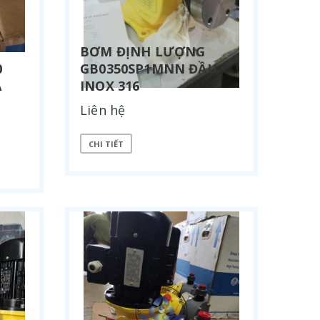
BƠM ĐỊNH LƯỢNG
0
GB0350SP1MNN ĐẦU
A
INOX 316
Liên hệ
CHI TIẾT