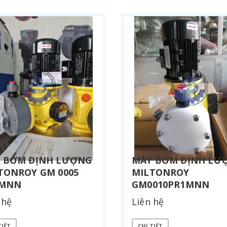
 BƠM ĐỊNH LƯỢNG
MÁY BƠM ĐỊNH LƯ
TONROY GM 0005
MILTONROY
1MNN
GM0010PR1MNN
 hệ
Liên hệ
TIẾT
CHI TIẾT