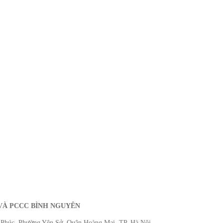
VÀ PCCC BÌNH NGUYÊN
Phúc, Phường Yên Sở, Quận Hoàng Mai, TP. Hà Nội