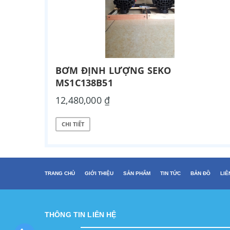
BƠM ĐỊNH LƯỢNG SEKO
MS1C138B51
12,480,000 ₫
CHI TIẾT
TRANG CHỦ
GIỚI THIỆU
SẢN PHẨM
TIN TỨC
BẢN ĐỒ
LIÊ
THÔNG TIN LIÊN HỆ