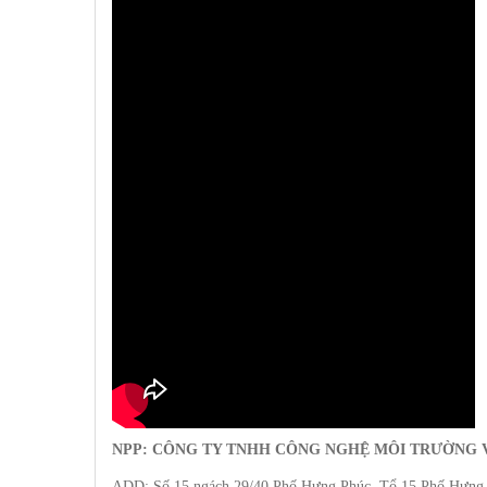
NPP: CÔNG TY TNHH CÔNG NGHỆ MÔI TRƯỜNG 
ADD: Số 15 ngách 29/40 Phố Hưng Phúc, Tổ 15 Phố Hưng 