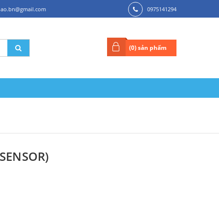
dao.bn@gmail.com
0975141294
(
0
) sản phẩm
(SENSOR)