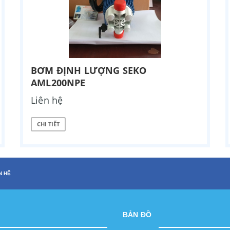
BƠM ĐỊNH LƯỢNG SEKO
AML200NPE
Liên hệ
CHI TIẾT
N HỆ
BẢN ĐỒ