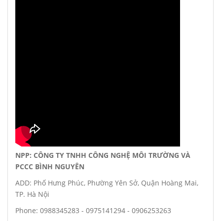
NPP: CÔNG TY TNHH CÔNG NGHỆ MÔI TRƯỜNG VÀ
PCCC BÌNH NGUYÊN
ADD: Phố Hưng Phúc, Phường Yên Sở, Quận Hoàng Mai,
TP. Hà Nội
Phone: 0988345283 - 0975141294 - 0906253263