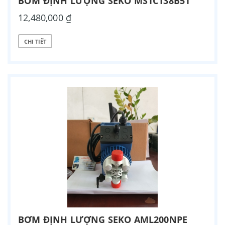
BƠM ĐỊNH LƯỢNG SEKO MS1C138B51
12,480,000 ₫
CHI TIẾT
BƠM ĐỊNH LƯỢNG SEKO AML200NPE