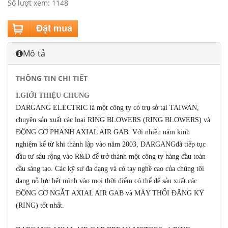
Số lượt xem: 1148
Mô tả
THÔNG TIN CHI TIẾT
I.GIỚI THIỆU CHUNG
DARGANG ELECTRIC là một công ty có trụ sở tại TAIWAN,
chuyên sản xuất các loại RING BLOWERS (RING BLOWERS) và
ĐỘNG CƠ PHANH AXIAL AIR GAB. Với nhiều năm kinh
nghiệm kể từ khi thành lập vào năm 2003, DARGANGđã tiếp tục
đầu tư sâu rộng vào R&D để trở thành một công ty hàng đầu toàn
cầu sáng tạo. Các kỹ sư đa dạng và có tay nghề cao của chúng tôi
đang nỗ lực hết mình vào mọi thời điểm có thể để sản xuất các
ĐỘNG CƠ NGẮT AXIAL AIR GAB và MÁY THỔI ĐĂNG KÝ
(RING) tốt nhất.