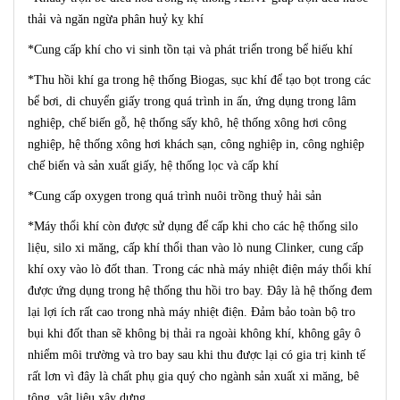
thải và ngăn ngừa phân huỷ kỵ khí
*Cung cấp khí cho vi sinh tồn tại và phát triển trong bể hiếu khí
*Thu hồi khí ga trong hệ thống Biogas,
sục khí để tạo bọt trong các
bể bơi, di chuyển giấy trong quá trình in ấn, ứng dụng trong lâm
nghiệp, chế biến gỗ, hệ thống sấy khô, hệ thống xông hơi công
nghiệp, hệ thống xông hơi khách sạn, công nghiệp in, công nghiệp
chế biến và sản xuất giấy, hệ thống lọc và cấp khí
*Cung cấp oxygen trong quá trình nuôi trồng thuỷ hải sản
*
Máy thổi khí còn được sử dụng để cấp khi cho các hệ thống silo
liệu, silo xi măng, cấp khí thổi than vào lò nung Clinker, cung cấp
khí oxy vào lò đốt than. Trong các nhà máy nhiệt điện máy thổi khí
được ứng dụng trong hệ thống thu hồi tro bay. Đây là hệ thống đem
lại lợi ích rất cao trong nhà máy nhiệt điện. Đảm bảo toàn bộ tro
bụi khi đốt than sẽ không bị thải ra ngoài không khí, không gây ô
nhiểm môi trường và tro bay sau khi thu được lại có gia trị kinh tế
rất lơn vì đây là chất phụ gia quý cho ngành sản xuất xi măng, bê
tông, vật liệu xây dựng...