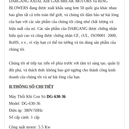
DARGANG AXIAL AIR GAB BREAK MOTORS và RING
BLOWERS đang được xuất khẩu sang hơn 50 quốc gia khác nhau
bao gồm tất cả trên toàn thế giới, và chúng tôi đảm bảo sự hài lòng
của bạn với các sản phẩm của chúng tôi cũng như chất lượng và
hiệu suất của nó. Các sản phẩm của DARGANG được chứng nhận
hiệu quả cao và cũng được chứng nhận CE, cUL, ISO9001: 2000,
RoHS, v.v., vì vậy bạn có thể tin tưởng và tin dùng sản phẩm của
chúng tôi.
Chúng tôi sẽ tiếp tục tiến về phía trước với tâm trí sáng tạo, quản lý
đột phá, và thách thức không bao giờ ngừng cho thành công kinh
doanh của chúng tôi và sự hài lòng của bạn.
II.THÔNG SỐ CHI TIẾT
Máy Thổi Khí Con Sò
DG-630-36
Model: DG-630-36
Điện áp: 380V/50Hz
Số cấp cánh: 1 cấp
Công suất motor: 5.5 Kw