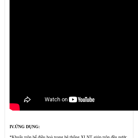
IV.ỨNG DỤNG:
*Khuấy trộn bể điều hoà trong hệ thống XLNT giúp trộn đều nước