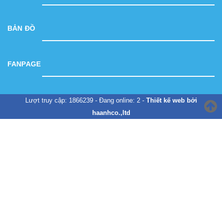
BẢN ĐỒ
FANPAGE
Lượt truy cập: 1866239 - Đang online: 2 -
Thiết kế web bởi
haanhco.,ltd