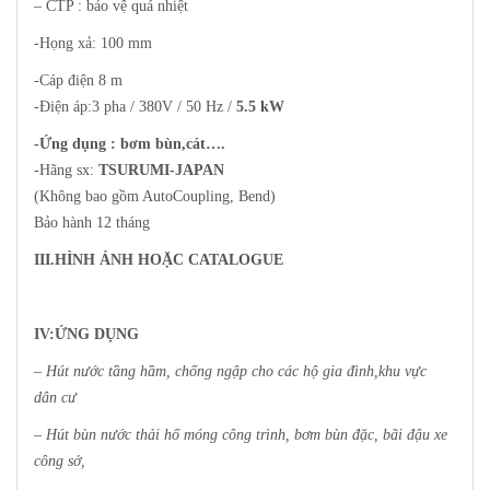
– CTP : bảo vệ quá nhiệt
-Họng xả: 100 mm
-Cáp điện 8 m
-Điện áp:3 pha / 380V / 50 Hz /
5.5 kW
-Ứng dụng : bơm bùn,cát….
-Hãng sx:
TSURUMI-JAPAN
(Không bao gồm AutoCoupling, Bend)
Bảo hành 12 tháng
III.HÌNH ẢNH HOẶC CATALOGUE
IV:ỨNG DỤNG
– Hút nước tầng hầm, chống ngập cho các hộ gia đình,khu vực
dân cư
– Hút bùn nước thải hố móng công trình, bơm bùn đặc, bãi đậu xe
công sở,