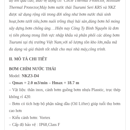
độ lên quá cao,
Bảo vệ động cơ: Circle Thermal Protector, Miniture
Thermal Protector,Máy bơm nước thải Tsurumi Seri KRS và NKZ
được sử dụng rộng rãi trong đời sống như bơm nước thải sinh
hoạt,bơm tưới tiêu,bơm nuôi trồng thuỷ hải sản,dùng bơm hố móng
xây dựng.bơm chống úng….Hiện nay Công Ty Bình Nguyên là đơn
vị tiên phong trong lĩnh vực nhập khẩu và phân phối các dòng bơm
Tsurumi tại thị trường Việt Nam,với số lượng tồn kho lớn,mẫu mã
đa dạng và giá thành tốt nhất cho mọi nhà máy,công trình
.
II. MÔ TẢ CHI TIẾT
BƠM CHÌM NƯỚC THẢI
Model:
NKZ3-D4
– Qmax = 2.0 m3/min – Hmax = 18.7 m
– Vật liệu: thân inox, cánh bơm guồng bơm nhựa Plasstic, trục thép
không rỉ 420.
– Bơm có tích hợp bộ phận nâng dầu (Oil Lifter) giúp tuổi thọ bơm
cao hơn
– Kiểu cánh bơm: Vortex
– Cấp độ bảo vệ : IP68,Class F