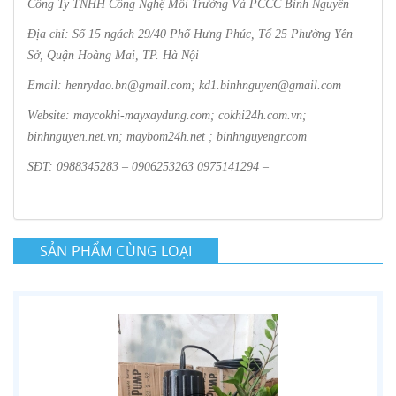
Công Ty TNHH Công Nghệ Môi Trường Và PCCC Bình Nguyên
Địa chỉ: Số 15 ngách 29/40 Phố Hưng Phúc, Tổ 25 Phường Yên
Sở, Quận Hoàng Mai, TP. Hà Nội
Email: henrydao.bn@gmail.com; kd1.binhnguyen@gmail.com
Website: maycokhi-mayxaydung.com; cokhi24h.com.vn;
binhnguyen.net.vn; maybom24h.net ; binhnguyengr.com
SĐT: 0988345283 – 0906253263 0975141294 –
SẢN PHẨM CÙNG LOẠI