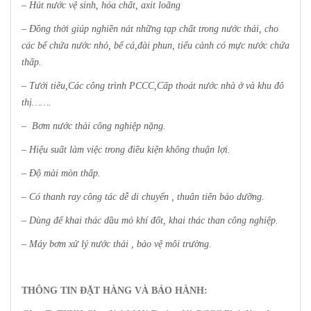
– Hút nước vệ sinh, hóa chất, axit loãng
– Đồng thời giúp nghiền nát những tạp chất trong nước thải, cho
các bể chứa nước nhỏ, bể cá,đài phun, tiểu cảnh có mực nước chứa
thấp.
– Tưới tiêu,Các công trình PCCC,Cấp thoát nước nhà ở và khu đô
thị…….
– Bơm nước thải công nghiệp nặng.
– Hiệu suất làm việc trong điều kiện không thuận lợi.
– Độ mài mòn thấp.
– Có thanh ray công tác dễ di chuyển , thuân tiên bảo dưỡng.
– Dùng để khai thác dầu mỏ khí đốt, khai thác than công nghiệp.
– Máy bơm xử lý nước thải , bảo vệ môi trường.
THÔNG TIN ĐẶT HÀNG VÀ BẢO HÀNH: