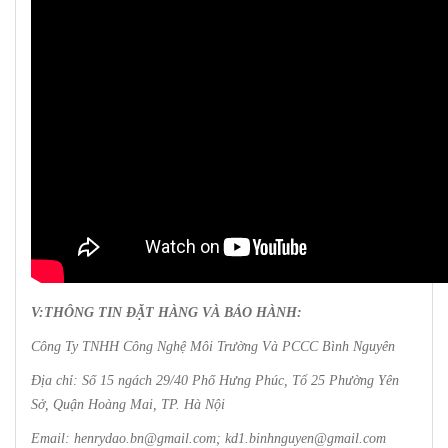
V:THÔNG TIN ĐẶT HÀNG VÀ BẢO HÀNH:
Công Ty TNHH Công Nghệ Môi Trường Và PCCC Bình Nguyên
Địa chỉ: Số 15 ngách 29/40 Phố Hưng Phúc, Tổ 25 Phường Yên
Sở, Quận Hoàng Mai, TP. Hà Nội
Email: henrydao.bn@gmail.com; kd1.binhnguyen@gmail.com