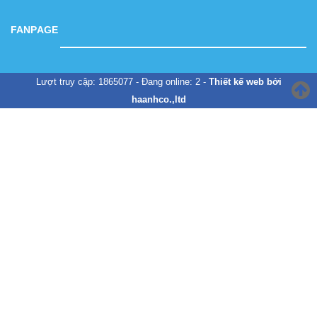
FANPAGE
Lượt truy cập: 1865077 - Đang online: 2 -
Thiết kế web bởi
haanhco.,ltd