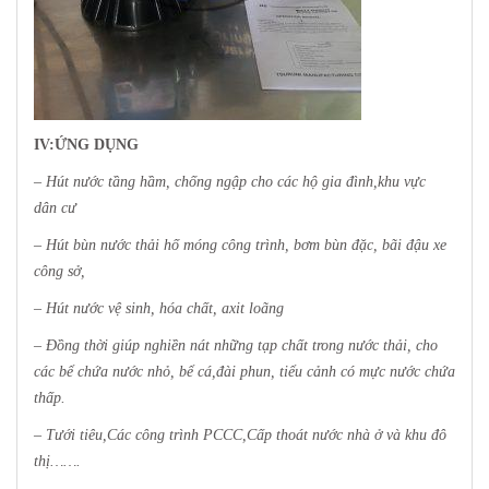
IV:ỨNG DỤNG
– Hút nước tầng hầm, chống ngập cho các hộ gia đình,khu vực
dân cư
– Hút bùn nước thải hố móng công trình, bơm bùn đặc, bãi đậu xe
công sở,
– Hút nước vệ sinh, hóa chất, axit loãng
– Đồng thời giúp nghiền nát những tạp chất trong nước thải, cho
các bể chứa nước nhỏ, bể cá,đài phun, tiểu cảnh có mực nước chứa
thấp.
– Tưới tiêu,Các công trình PCCC,Cấp thoát nước nhà ở và khu đô
thị…….