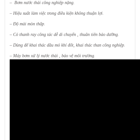
– Bơm nước thải công nghiệp nặng.
– Hiệu suất làm việc trong điều kiện không thuận lợi.
– Độ mài mòn thấp.
– Có thanh ray công tác dễ di chuyển , thuân tiên bảo dưỡng.
– Dùng để khai thác dầu mỏ khí đốt, khai thác than công nghiệp.
– Máy bơm xử lý nước thải , bảo vệ môi trường.