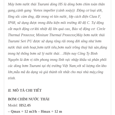
Máy bơm nước thải Tsurumi dòng HS là dòng bơm chìm toàn thân
gang,cánh gang Vortex impeller (cánh xoáy))
.
Động cơ loại ướt,
lồng sốc cảm ứng, đặt trong vỏ kín nước, lớp cách điện Class F,
IP68, sử dụng được trong điều kiện môi trường 40 độ C. Tự động
cắt mạch động cơ khi nhiệt độ lên quá cao,
Bảo vệ động cơ: Circle
Thermal Protector, Miniture Thermal Protector,Máy bơm nước thải
Tsurumi Seri PU được sử dụng rộng rãi trong đời sống như bơm
nước thải sinh hoạt,bơm tưới tiêu,bơm nuôi trồng thuỷ hải sản,dùng
trong hệ thống bơm xử lý nước thải….Hiện nay Công Ty Bình
Nguyên là đơn vị tiên phong trong lĩnh vực nhập khẩu và phân phối
các dòng bơm Tsurumi tại thị trường Việt Nam,với số lượng tồn kho
lớn,mẫu mã đa dạng và giá thành tốt nhất cho mọi nhà máy,công
trình
.
II.
MÔ TẢ CHI TIẾT
BƠM CHÌM NƯỚC THẢI
Model:
HS2.4S
– Qmax = 12 m3/h – Hmax = 12 m