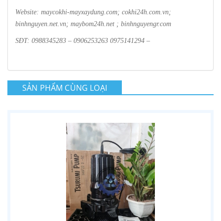
Website: maycokhi-mayxaydung.com; cokhi24h.com.vn;
binhnguyen.net.vn; maybom24h.net ; binhnguyengr.com
SĐT: 0988345283 – 0906253263 0975141294 –
SẢN PHẨM CÙNG LOẠI