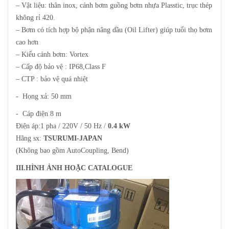
– Vật liệu: thân inox, cánh bơm guồng bơm nhựa Plasstic, trục thép
không rỉ 420.
– Bơm có tích hợp bộ phận nâng dầu (Oil Lifter) giúp tuổi thọ bơm
cao hơn
– Kiểu cánh bơm: Vortex
– Cấp độ bảo vệ : IP68,Class F
– CTP : bảo vệ quá nhiệt
- Họng xả: 50 mm
- Cáp điện 8 m
Điện áp:1 pha / 220V / 50 Hz /
0.4 kW
Hãng sx:
TSURUMI-JAPAN
(Không bao gồm AutoCoupling, Bend)
III.HÌNH ẢNH HOẶC CATALOGUE