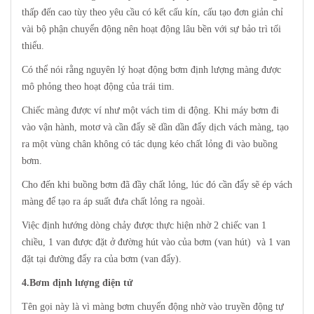
thấp đến cao tùy theo yêu cầu có kết cấu kín, cấu tạo đơn giản chỉ
vài bộ phận chuyển động nên hoạt động lâu bền với sự bảo trì tối
thiểu.
Có thể nói rằng nguyên lý hoạt động bơm định lượng màng được
mô phỏng theo hoạt động của trái tim.
Chiếc màng được ví như một vách tim di động. Khi máy bơm đi
vào vận hành, motơ và cần đẩy sẽ dần dần đẩy dịch vách màng, tạo
ra một vùng chân không có tác dụng kéo chất lỏng đi vào buồng
bơm.
Cho đến khi buồng bơm đã đầy chất lỏng, lúc đó cần đẩy sẽ ép vách
màng để tạo ra áp suất đưa chất lỏng ra ngoài.
Việc định hướng dòng chảy được thực hiện nhờ 2 chiếc van 1
chiều, 1 van được đặt ở đường hút vào của bơm (van hút) và 1 van
đặt tại đường đẩy ra của bơm (van đẩy).
4.Bơm định lượng điện tử
Tên gọi này là vì màng bơm chuyển động nhờ vào truyền động tự