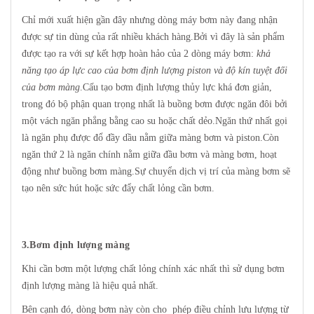
Chỉ mới xuất hiện gần đây nhưng dòng máy bơm này đang nhận
được sự tin dùng của rất nhiều khách hàng.Bởi vì đây là sản phẩm
được tạo ra với sự kết hợp hoàn hảo của 2 dòng máy bơm:
khả
năng tạo áp lực cao của bơm định lượng piston và độ kín tuyệt đối
của bơm màng
.Cấu tạo bơm định lượng thủy lực khá đơn giản,
trong đó bộ phận quan trọng nhất là buồng bơm được ngăn đôi bởi
một vách ngăn phẳng bằng cao su hoặc chất dẻo.Ngăn thứ nhất gọi
là ngăn phụ được đổ đầy dầu nằm giữa màng bơm và piston.Còn
ngăn thứ 2 là ngăn chính nằm giữa đầu bơm và màng bơm, hoạt
động như buồng bơm màng.Sự chuyển dịch vị trí của màng bơm sẽ
tạo nên sức hút hoặc sức đẩy chất lỏng cần bơm.
3.Bơm định lượng màng
Khi cần bơm một lượng chất lỏng chính xác nhất thì sử dụng bơm
định lượng màng là hiệu quả nhất.
Bên cạnh đó, dòng bơm này còn cho phép điều chỉnh lưu lượng từ