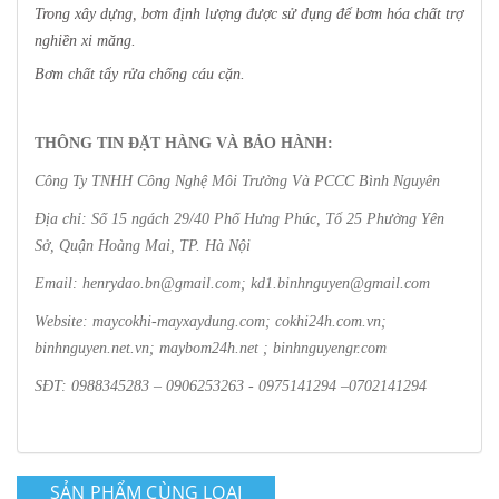
Trong xây dựng, bơm định lượng được sử dụng để bơm hóa chất trợ
nghiền xi măng.
Bơm chất tẩy rửa chống cáu cặn.
THÔNG TIN ĐẶT HÀNG VÀ BẢO HÀNH:
Công Ty TNHH Công Nghệ Môi Trường Và PCCC Bình Nguyên
Địa chỉ: Số 15 ngách 29/40 Phố Hưng Phúc, Tổ 25 Phường Yên
Sở, Quận Hoàng Mai, TP. Hà Nội
Email: henrydao.bn@gmail.com; kd1.binhnguyen@gmail.com
Website: maycokhi-mayxaydung.com; cokhi24h.com.vn;
binhnguyen.net.vn; maybom24h.net ; binhnguyengr.com
SĐT: 0988345283 – 0906253263 - 0975141294 –0702141294
SẢN PHẨM CÙNG LOẠI