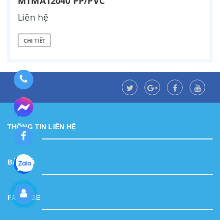
MTMA12040 PP/PVC
Liên hệ
CHI TIẾT
THÔNG TIN LIÊN HỆ
BẢN ĐỒ
FANPAGE