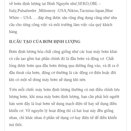
về bơm định lượng tại Bình Nguyên như,SEKO,OBL –
Italy,Pulsafeeder ,Miltonroy -USA,Nikiso,Tacmina-Japan,Blue
White – USA…..đáp ứng được sâu rộng ứng dụng cũng như nhu
cầu cho từng công việc và môi trường làm việc của quý khách
hàng.
II.CẤU TẠO CỦA BƠM ĐỊNH LƯỢNG
Bơm định lượng hóa chất cũng giống như các loại máy bơm khác
có cấu tạo gồm hai phần chính đó là đầu bơm và động cơ. Chất
lỏng được bơm qua đầu bơm thông qua đường ống vào, và đi ra ở
đầu thoát của bơm, động cơ thường là các động cơ điện hoặc đôi
khi có một số dòng máy bơm sử dụng khí nén.
Trên mỗi chiếc máy bơm định lượng thường có nút điều chỉnh lưu
lượng bơm, khi mua máy bơm định lượng, bạn cần phải hỏi người
bán xem đây là loại bơm sử dụng mạch điện tử hay sử dụng điều
khiển cơ. Về nguyên lý hoạt động thì cả hai loại này đều giống
nhau, chỉ khác nhau ở phần sử dụng cơ hay điện tử để điều khiển
mà thôi.