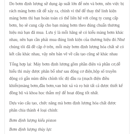
Do bơm định lượng sử dụng áp suất lớn để nén và bơm, nên việc bị
rách màng bơm rất dễ xảy ra, chính vì thế để thay thế linh kiện
màng bơm thì bạn hoàn toàn có thể liên hệ với công ty cung cấp
bơm, họ sẽ cung cấp cho bạn màng bơm theo đúng chuẩn thương
hiệu mà bạn đã mua. Lưu ý là mỗi hãng sẽ có kiểu màng bơm khác
nhau, nên bạn cần phải mua đúng linh kiện của thương hiệu đó.Như
chúng tôi đã đề cập ở trên, mỗi máy bơm định lượng hóa chất sẽ có
kết cấu khác nhau, vậy nên bản vẽ về cấu tạo cũng sẽ khác nhau
Tổng hợp lại: Máy bơm định lượng gồm phần điện và phần cơ,dễ
hiểu thì máy được phân bổ như sau động cơ điện,hộp số truyền
động có gắn núm điều chỉnh tốc độ đầu ra (mạch điện điều
khiển)màng bơm,đầu bơm,van hút xả và rọ hút tất cả được thiết kế
đồng bộ và khoa học thẩm mỹ để hoạt động tốt nhất.
Dựa vào cấu tạo, chức năng mà bơm định lượng hóa chất được
phân chia thành 4 loại chính:
Bơm định lượng kiểu piston
Bơm định lượng thủy lực