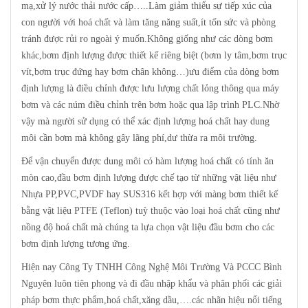
mạ,xử lý nước thải nước cấp…..Làm giảm thiểu sự tiếp xúc của
con người với hoá chất và làm tăng năng suất,ít tốn sức và phòng
tránh được rủi ro ngoài ý muốn.Không giống như các dòng bơm
khác,bơm định lượng được thiết kế riêng biệt (bơm ly tâm,bơm trục
vít,bơm trục đứng hay bơm chân không…)ưu điểm của dòng bơm
định lượng là điều chỉnh được lưu lượng chất lỏng thông qua máy
bơm và các núm điều chỉnh trên bơm hoặc qua lập trình PLC.Nhờ
vậy mà người sử dụng có thể xác định lượng hoá chất hay dung
môi cần bơm mà không gây lãng phí,dư thừa ra môi trường.
Để vận chuyển được dung môi có hàm lượng hoá chất có tính ăn
mòn cao,đầu bơm định lượng được chế tạo từ những vật liệu như
Nhựa PP,PVC,PVDF hay SUS316 kết hợp với màng bơm thiết kế
bằng vật liệu PTFE (Teflon) tuỳ thuộc vào loại hoá chất cũng như
nồng độ hoá chất mà chúng ta lựa chọn vật liệu đầu bơm cho các
bơm định lượng tương ứng.
Hiện nay Công Ty TNHH Công Nghệ Môi Trường Và PCCC Bình
Nguyên luôn tiên phong và đi đầu nhập khẩu và phân phối các giải
pháp bơm thực phẩm,hoá chất,xăng dầu,….các nhãn hiệu nổi tiếng