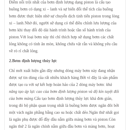
Điểm nổi trội nhất của bơm định lượng dạng piston là cấu tạo
buồng bơm có dạng xi – lanh và sự biến đổi thể tích của buồng
bơm được thực hiện nhờ sự chuyển dịch tịnh tiến piston trong lòng
xi – lanh.Nhờ đó, người sử dụng có thể điều chỉnh lưu lượng của
bơm khi thay đổi độ dài hành trình hoặc tần số hành trình của
piston.Với loại bơm này thì chỉ thích hợp sử dụng bơm các chất
lỏng không có tính ăn mòn, không chứa vật rắn và không yêu cầu
về rò rỉ chất lỏng.
2.Bơm định lượng thủy lực
Chỉ mới xuất hiện gần đây nhưng dòng máy bơm này đang nhận
được sự tin dùng của rất nhiều khách hàng.Bởi vì đây là sản phẩm
được tạo ra với sự kết hợp hoàn hảo của 2 dòng máy bơm:
khả
năng tạo áp lực cao của bơm định lượng piston và độ kín tuyệt đối
của bơm màng
.Cấu tạo bơm định lượng thủy lực khá đơn giản,
trong đó bộ phận quan trọng nhất là buồng bơm được ngăn đôi bởi
một vách ngăn phẳng bằng cao su hoặc chất dẻo.Ngăn thứ nhất gọi
là ngăn phụ được đổ đầy dầu nằm giữa màng bơm và piston.Còn
ngăn thứ 2 là ngăn chính nằm giữa đầu bơm và màng bơm, hoạt