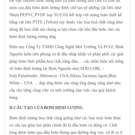
Để vận chuyển được dung môi có hàm lượng hoá chất có tính ăn
mòn cao,đầu bơm định lượng được chế tạo từ những vật liệu như
Nhựa PP,PVC,PVDF hay SUS316 kết hợp với màng bơm thiết kế
bằng vật liệu PTFE (Teflon) tuỳ thuộc vào loại hoá chất cũng như
nồng độ hoá chất mà chúng ta lựa chọn vật liệu đầu bơm cho các
bơm định lượng tương ứng.
Hiện nay Công Ty TNHH Công Nghệ Môi Trường Và PCCC Bình
Nguyên luôn tiên phong và đi đầu nhập khẩu và phân phối các giải
pháp bơm thực phẩm,hoá chất,xăng dầu,….các nhãn hiệu nổi tiếng
về bơm định lượng tại Bình Nguyên như,SEKO,OBL –
Italy,Pulsafeeder ,Miltonroy -USA,Nikiso,Tacmina-Japan,Blue
White – USA…..đáp ứng được sâu rộng ứng dụng cũng như nhu
cầu cho từng công việc và môi trường làm việc của quý khách
hàng.
II.CẤU TẠO CỦA BƠM ĐỊNH LƯỢNG
Bơm định lượng hóa chất cũng giống như các loại máy bơm khác
có cấu tạo gồm hai phần chính đó là đầu bơm và động cơ. Chất
lỏng được bơm qua đầu bơm thông qua đường ống vào, và đi ra ở