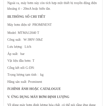
Ngoài ra, máy bơm này còn tích hợp một thiết bị truyền động điện
khoảng 4 – 20mA hoặc biến tần.
III.THÔNG SỐ CHI TIẾT
Máy bơm điện tử PROMINENT
Model: MTMA12040 T
Công suất: W-380V-50hZ
Lưu lượng: Lít/h
Áp suất: bar
Vật liệu đầu bơm: T
Cổng kết nối G-DN:
Trọng lượng tạm tính : kg
Hãng sản xuất: Prominent
IV.HÌNH ẢNH HOẶC CATALOGUE
V. ỨNG DỤNG MÁY BƠM ĐỊNH LƯỢNG
Về dòng máy bơm định lượng hóa chất, có thể nói rằng ứng dụng