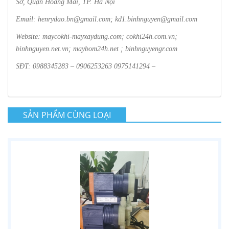
Sở, Quận Hoàng Mai, TP. Hà Nội
Email: henrydao.bn@gmail.com; kd1.binhnguyen@gmail.com
Website: maycokhi-mayxaydung.com; cokhi24h.com.vn;
binhnguyen.net.vn; maybom24h.net ; binhnguyengr.com
SĐT: 0988345283 – 0906253263 0975141294 –
SẢN PHẨM CÙNG LOẠI