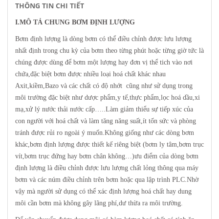
THÔNG TIN CHI TIẾT
I.MÔ TẢ CHUNG BƠM ĐỊNH LƯỢNG
Bơm định lượng là dòng bơm có thể điều chỉnh được lưu lượng
nhất định trong chu kỳ của bơm theo từng phút hoặc từng giờ tức là
chúng được dùng để bơm một lượng hay đơn vị thể tich vào nơi
chứa,đặc biệt bơm được nhiều loại hoá chất khác nhau
Axit,kiềm,Bazo và các chất có độ nhớt cũng như sử dụng trong
môi trường đặc biệt như dược phẩm,y tế,thực phẩm,lọc hoá dầu,xi
mạ,xử lý nước thải nước cấp…..Làm giảm thiểu sự tiếp xúc của
con người với hoá chất và làm tăng năng suất,ít tốn sức và phòng
tránh được rủi ro ngoài ý muốn.Không giống như các dòng bơm
khác,bơm định lượng được thiết kế riêng biệt (bơm ly tâm,bơm trục
vít,bơm trục đứng hay bơm chân không…)ưu điểm của dòng bơm
định lượng là điều chỉnh được lưu lượng chất lỏng thông qua máy
bơm và các núm điều chỉnh trên bơm hoặc qua lập trình PLC.Nhờ
vậy mà người sử dụng có thể xác định lượng hoá chất hay dung
môi cần bơm mà không gây lãng phí,dư thừa ra môi trường.