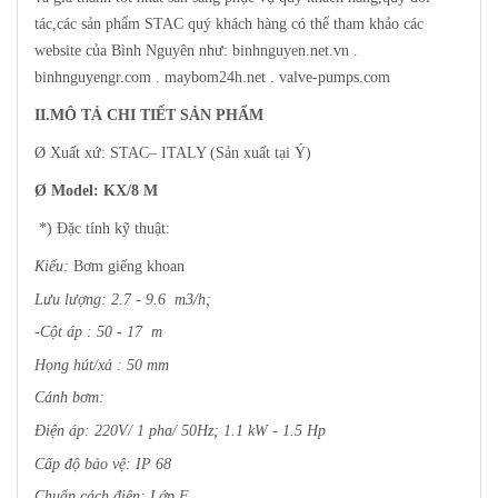
tác,các sản phẩm STAC quý khách hàng có thể tham khảo các
website của Bình Nguyên như: binhnguyen.net.vn .
binhnguyengr.com . maybom24h.net . valve-pumps.com
II.MÔ TẢ CHI TIẾT SẢN PHẨM
Ø Xuất xứ: STAC– ITALY (Sản xuất tại Ý)
Ø Model: KX/8 M
*) Đặc tính kỹ thuật:
Kiểu:
Bơm giếng khoan
Lưu lượng: 2.7 - 9.6 m3/h;
-Cột áp : 50 - 17 m
Họng hút/xả : 50 mm
Cánh bơm:
Điện áp: 220V/ 1 pha/ 50Hz; 1.1 kW - 1.5 Hp
Cấp độ bảo vệ: IP 68
Chuẩn cách điện: Lớp F