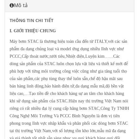
Mô tả
THÔNG TIN CHI TIẾT
I. GIỚI THIỆU CHUNG
Máy bơm STAC là thương hiệu toàn cầu đến từ ITALY,với các sản
phẩm đa dạng chủng loại và model ứng dụng nhiều lĩnh vực như
PCCC,Cấp thoát nước,tưới tiêu,Nhiệt điện,Luyện kim……Các
dòng sản phẩm của STAC luôn chọn lựa vật liệu và thiết kế mới để
phù hợp với từng môi trường công việc cũng như gia tăng tuổi thọ
của sản phẩm,các phụ tùng thay thế luôn sẵn,chế độ hậu mãi sau
bán hàng linh động,bảo hành điện tử,đa dạng mẫu mã,độ bền vật
liệu cao,…Tạo tiền đề cho khách hàng sự an tâm cho khách hàng
khi sử dụng sản phẩm của STAC.Hiện nay thị trường Việt Nam nói
riêng có rất nhiều đại lý cung cấp hãng bơm STAC,Công Ty TNHH
Công Nghệ Môi Trường Và PCCC Bình Nguyên là đơn vị tiên
phong trong lĩnh vực nhập khẩu và phân phối các dòng bơm STAC
tại thị trường Việt Nam,với số lượng tồn kho lớn,mẫu mã đa dạng
và giá thành tốt nhất sẵn sàng phục vụ quý khách hàng,quý đối