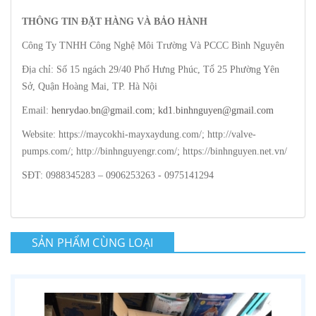
THÔNG TIN ĐẶT HÀNG VÀ BẢO HÀNH
Công Ty TNHH Công Nghệ Môi Trường Và PCCC Bình Nguyên
Địa chỉ: Số 15 ngách 29/40 Phố Hưng Phúc, Tổ 25 Phường Yên
Sở, Quận Hoàng Mai, TP. Hà Nội
Email:
henrydao.bn@gmail.com
;
kd1.binhnguyen@gmail.com
Website: https://maycokhi-mayxaydung.com/; http://valve-
pumps.com/; http://binhnguyengr.com/; https://binhnguyen.net.vn/
SĐT: 0988345283 – 0906253263 - 0975141294
SẢN PHẨM CÙNG LOẠI