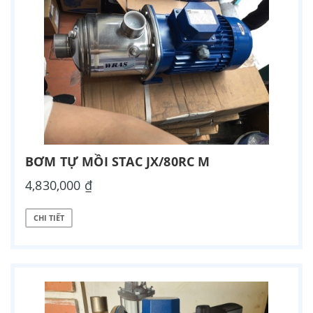
BƠM TỰ MỒI STAC JX/80RC M
4,830,000 ₫
CHI TIẾT