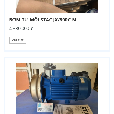
BƠM TỰ MỒI STAC JX/80RC M
4,830,000 ₫
CHI TIẾT