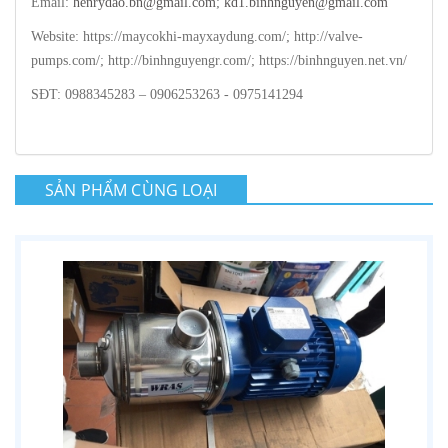
Email:
henrydao.bn@gmail.com
;
kd1.binhnguyen@gmail.com
Website: https://maycokhi-mayxaydung.com/; http://valve-
pumps.com/; http://binhnguyengr.com/; https://binhnguyen.net.vn/
SĐT: 0988345283 – 0906253263 - 0975141294
SẢN PHẨM CÙNG LOẠI