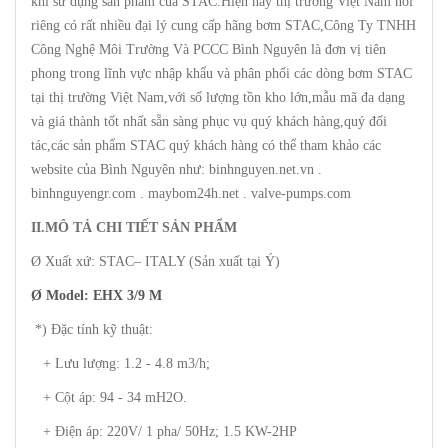
khi sử dụng sản phẩm của STAC.Hiện nay thị trường Việt Nam nói
riêng có rất nhiều đại lý cung cấp hãng bơm STAC,Công Ty TNHH
Công Nghệ Môi Trường Và PCCC Bình Nguyên là đơn vị tiên
phong trong lĩnh vực nhập khẩu và phân phối các dòng bơm STAC
tại thị trường Việt Nam,với số lượng tồn kho lớn,mẫu mã đa dạng
và giá thành tốt nhất sẵn sàng phục vụ quý khách hàng,quý đối
tác,các sản phẩm STAC quý khách hàng có thể tham khảo các
website của Bình Nguyên như: binhnguyen.net.vn .
binhnguyengr.com . maybom24h.net . valve-pumps.com
II.MÔ TẢ CHI TIẾT SẢN PHẨM
Ø Xuất xứ: STAC– ITALY (Sản xuất tại Ý)
Ø Model:
EHX 3/9 M
*) Đặc tính kỹ thuật:
+ Lưu lượng: 1.2 - 4.8 m3/h;
+ Cột áp: 94 - 34 mH2O.
+ Điện áp: 220V/ 1 pha/ 50Hz; 1.5 KW-2HP