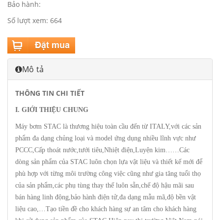
Bảo hành:
Số lượt xem: 664
Mô tả
THÔNG TIN CHI TIẾT
I. GIỚI THIỆU CHUNG
Máy bơm STAC là thương hiệu toàn cầu đến từ ITALY,với các sản
phẩm đa dạng chủng loại và model ứng dụng nhiều lĩnh vực như
PCCC,Cấp thoát nước,tưới tiêu,Nhiệt điện,Luyện kim……Các
dòng sản phẩm của STAC luôn chọn lựa vật liệu và thiết kế mới để
phù hợp với từng môi trường công việc cũng như gia tăng tuổi thọ
của sản phẩm,các phụ tùng thay thế luôn sẵn,chế độ hậu mãi sau
bán hàng linh động,bảo hành điện tử,đa dạng mẫu mã,độ bền vật
liệu cao,…Tạo tiền đề cho khách hàng sự an tâm cho khách hàng