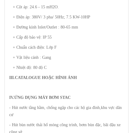
+ Cột áp: 24.6 - 15 mH2O.
+ Điện áp: 380V/ 3 pha/ 50Hz; 7.5 KW-10HP
+ Đường kính Inlet/Outlet : 80-65 mm
+ Cấp độ bảo vệ: IP 55
+ Chuẩn cách điện: Lớp F
+ Vật liệu cánh : Gang
+ Nhiệt độ: 80 độ C
III.CATALOGUE HOẶC HÌNH ẢNH
IV.ỨNG DỤNG MÁY BƠM STAC
- Hút nước tầng hầm, chống ngập cho các hộ gia đình,khu vực dân
cư
- Hút bùn nước thải hố móng công trình, bơm bùn đặc, bãi đậu xe
công sở,