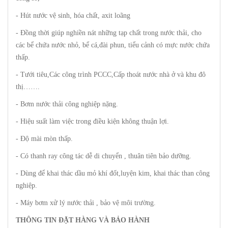
- Hút nước vệ sinh, hóa chất, axit loãng
- Đồng thời giúp nghiền nát những tạp chất trong nước thải, cho
các bể chứa nước nhỏ, bể cá,đài phun, tiểu cảnh có mực nước chứa
thấp.
- Tưới tiêu,Các công trình PCCC,Cấp thoát nước nhà ở và khu đô
thị…….
- Bơm nước thải công nghiệp nặng.
- Hiệu suất làm việc trong điều kiện không thuận lợi.
- Độ mài mòn thấp.
- Có thanh ray công tác dễ di chuyển , thuân tiên bảo dưỡng.
- Dùng để khai thác dầu mỏ khí đốt,luyện kim, khai thác than công
nghiệp.
- Máy bơm xử lý nước thải , bảo vệ môi trường.
THÔNG TIN ĐẶT HÀNG VÀ BẢO HÀNH