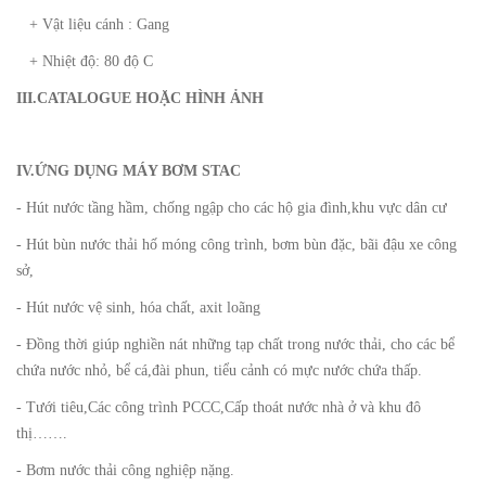
+ Vật liệu cánh : Gang
+ Nhiệt độ: 80 độ C
III.CATALOGUE HOẶC HÌNH ẢNH
IV.ỨNG DỤNG MÁY BƠM STAC
- Hút nước tầng hầm, chống ngập cho các hộ gia đình,khu vực dân cư
- Hút bùn nước thải hố móng công trình, bơm bùn đặc, bãi đậu xe công
sở,
- Hút nước vệ sinh, hóa chất, axit loãng
- Đồng thời giúp nghiền nát những tạp chất trong nước thải, cho các bể
chứa nước nhỏ, bể cá,đài phun, tiểu cảnh có mực nước chứa thấp.
- Tưới tiêu,Các công trình PCCC,Cấp thoát nước nhà ở và khu đô
thị…….
- Bơm nước thải công nghiệp nặng.