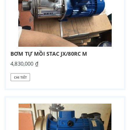
BƠM TỰ MỒI STAC JX/80RC M
4,830,000 ₫
CHI TIẾT