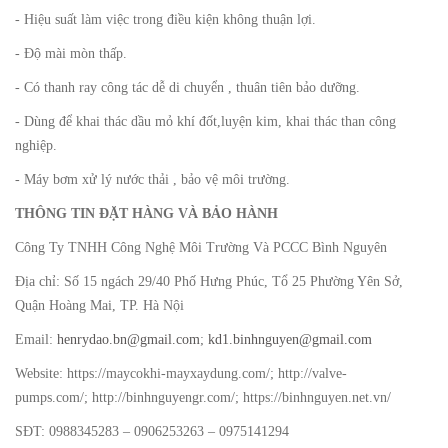
- Hiệu suất làm việc trong điều kiện không thuận lợi.
- Độ mài mòn thấp.
- Có thanh ray công tác dễ di chuyển , thuân tiên bảo dưỡng.
- Dùng để khai thác dầu mỏ khí đốt,luyện kim, khai thác than công
nghiệp.
- Máy bơm xử lý nước thải , bảo vệ môi trường.
THÔNG TIN ĐẶT HÀNG VÀ BẢO HÀNH
Công Ty TNHH Công Nghệ Môi Trường Và PCCC Bình Nguyên
Địa chỉ: Số 15 ngách 29/40 Phố Hưng Phúc, Tổ 25 Phường Yên Sở,
Quận Hoàng Mai, TP. Hà Nội
Email:
henrydao.bn@gmail.com
;
kd1.binhnguyen@gmail.com
Website: https://maycokhi-mayxaydung.com/; http://valve-
pumps.com/; http://binhnguyengr.com/; https://binhnguyen.net.vn/
SĐT: 0988345283 – 0906253263 – 0975141294