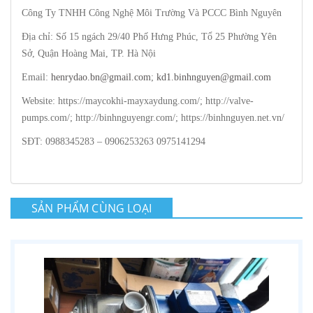
Công Ty TNHH Công Nghệ Môi Trường Và PCCC Bình Nguyên
Địa chỉ: Số 15 ngách 29/40 Phố Hưng Phúc, Tổ 25 Phường Yên
Sở, Quận Hoàng Mai, TP. Hà Nội
Email:
henrydao.bn@gmail.com
;
kd1.binhnguyen@gmail.com
Website: https://maycokhi-mayxaydung.com/; http://valve-
pumps.com/; http://binhnguyengr.com/; https://binhnguyen.net.vn/
SĐT: 0988345283 – 0906253263 0975141294
SẢN PHẨM CÙNG LOẠI