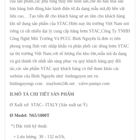
của sản phẩm,các phụ tùng thay thế luôn sẵn,chế độ hậu mãi sau
bán hàng linh động,bảo hành điện tử,đa dạng mẫu mã,độ bền vật
liệu cao,…Tạo tiền đề cho khách hàng sự an tâm cho khách hàng
khi sử dụng sản phẩm của STAC.Hiện nay thị trường Việt Nam nói
riêng có rất nhiều đại lý cung cấp hãng bơm STAC,Công Ty TNHH
Công Nghệ Môi Trường Và PCCC Bình Nguyên là đơn vị tiên
phong trong lĩnh vực nhập khẩu và phân phối các dòng bơm STAC
tại thị trường Việt Nam,với số lượng tồn kho lớn,mẫu mã đa dạng
và giá thành tốt nhất sẵn sàng phục vụ quý khách hàng,quý đối
tác,các sản phẩm STAC quý khách hàng có thể tham khảo các
website của Bình Nguyên như: binhnguyen.net.vn .
binhnguyengr.com . maybom24h.net . valve-pumps.com
II.MÔ TẢ CHI TIẾT SẢN PHẨM
Ø Xuất xứ: STAC– ITALY (Sản xuất tại Ý)
Ø Model: N
65/1000T
*) Đặc tính kỹ thuật:
+ Lưu lượng: 30 - 132 m3/h;