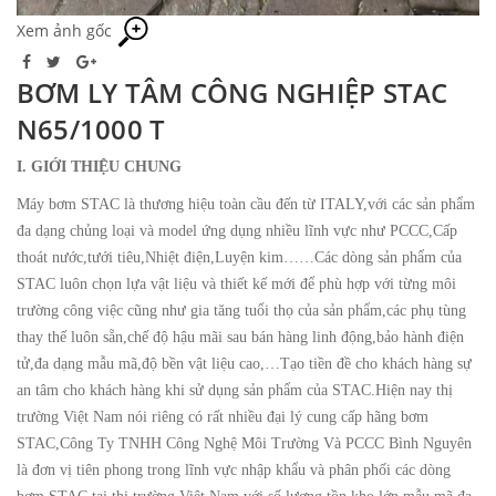
Xem ảnh gốc
BƠM LY TÂM CÔNG NGHIỆP STAC
N65/1000 T
I. GIỚI THIỆU CHUNG
Máy bơm STAC là thương hiệu toàn cầu đến từ ITALY,với các sản phẩm
đa dạng chủng loại và model ứng dụng nhiều lĩnh vực như PCCC,Cấp
thoát nước,tưới tiêu,Nhiệt điện,Luyện kim……Các dòng sản phẩm của
STAC luôn chọn lựa vật liệu và thiết kế mới để phù hợp với từng môi
trường công việc cũng như gia tăng tuổi thọ của sản phẩm,các phụ tùng
thay thế luôn sẵn,chế độ hậu mãi sau bán hàng linh động,bảo hành điện
tử,đa dạng mẫu mã,độ bền vật liệu cao,…Tạo tiền đề cho khách hàng sự
an tâm cho khách hàng khi sử dụng sản phẩm của STAC.Hiện nay thị
trường Việt Nam nói riêng có rất nhiều đại lý cung cấp hãng bơm
STAC,Công Ty TNHH Công Nghệ Môi Trường Và PCCC Bình Nguyên
là đơn vị tiên phong trong lĩnh vực nhập khẩu và phân phối các dòng