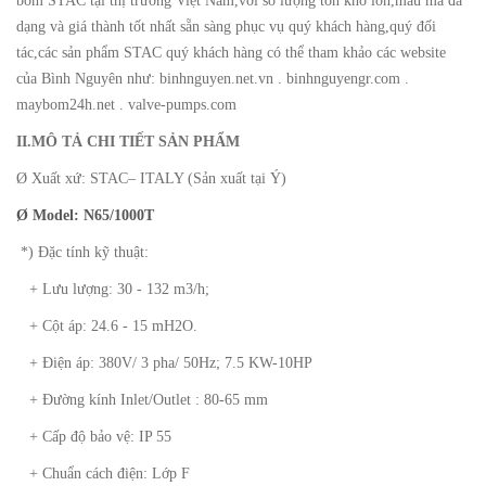
bơm STAC tại thị trường Việt Nam,với số lượng tồn kho lớn,mẫu mã đa
dạng và giá thành tốt nhất sẵn sàng phục vụ quý khách hàng,quý đối
tác,các sản phẩm STAC quý khách hàng có thể tham khảo các website
của Bình Nguyên như: binhnguyen.net.vn . binhnguyengr.com .
maybom24h.net . valve-pumps.com
II.MÔ TẢ CHI TIẾT SẢN PHẨM
Ø Xuất xứ: STAC– ITALY (Sản xuất tại Ý)
Ø Model: N
65/1000T
*) Đặc tính kỹ thuật:
+ Lưu lượng: 30 - 132 m3/h;
+ Cột áp: 24.6 - 15 mH2O.
+ Điện áp: 380V/ 3 pha/ 50Hz; 7.5 KW-10HP
+ Đường kính Inlet/Outlet : 80-65 mm
+ Cấp độ bảo vệ: IP 55
+ Chuẩn cách điện: Lớp F