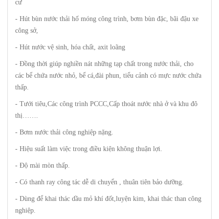
cư
- Hút bùn nước thải hố móng công trình, bơm bùn đặc, bãi đậu xe
công sở,
- Hút nước vệ sinh, hóa chất, axit loãng
- Đồng thời giúp nghiền nát những tạp chất trong nước thải, cho
các bể chứa nước nhỏ, bể cá,đài phun, tiểu cảnh có mực nước chứa
thấp.
- Tưới tiêu,Các công trình PCCC,Cấp thoát nước nhà ở và khu đô
thị…….
- Bơm nước thải công nghiệp nặng.
- Hiệu suất làm việc trong điều kiện không thuận lợi.
- Độ mài mòn thấp.
- Có thanh ray công tác dễ di chuyển , thuân tiên bảo dưỡng.
- Dùng để khai thác dầu mỏ khí đốt,luyện kim, khai thác than công
nghiệp.