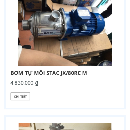
BƠM TỰ MỒI STAC JX/80RC M
4,830,000 ₫
CHI TIẾT