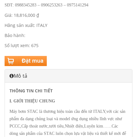
SĐT: 0988345283 – 0906253263 – 0975141294
Giá: 18,816,000 ₫
Hãng sản xuất: ITALY
Bảo hành:
Số lượt xem: 675
Mô tả
THÔNG TIN CHI TIẾT
I. GIỚI THIỆU CHUNG
Máy bơm STAC là thương hiệu toàn cầu đến từ ITALY,với các sản
phẩm đa dạng chủng loại và model ứng dụng nhiều lĩnh vực như
PCCC,Cấp thoát nước,tưới tiêu,Nhiệt điện,Luyện kim……Các
dòng sản phẩm của STAC luôn chọn lựa vật liệu và thiết kế mới để