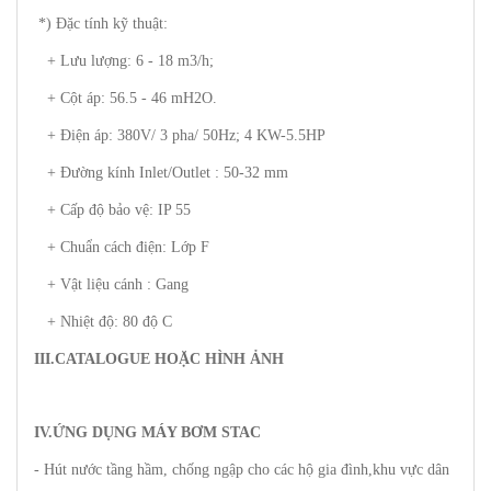
*) Đặc tính kỹ thuật:
+ Lưu lượng: 6 - 18 m3/h;
+ Cột áp: 56.5 - 46 mH2O.
+ Điện áp: 380V/ 3 pha/ 50Hz; 4 KW-5.5HP
+ Đường kính Inlet/Outlet : 50-32 mm
+ Cấp độ bảo vệ: IP 55
+ Chuẩn cách điện: Lớp F
+ Vật liệu cánh : Gang
+ Nhiệt độ: 80 độ C
III.CATALOGUE HOẶC HÌNH ẢNH
IV.ỨNG DỤNG MÁY BƠM STAC
- Hút nước tầng hầm, chống ngập cho các hộ gia đình,khu vực dân