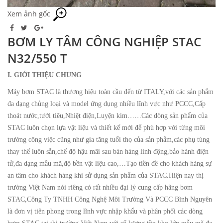
Xem ảnh gốc
BƠM LY TÂM CÔNG NGHIỆP STAC
N32/550 T
I. GIỚI THIỆU CHUNG
Máy bơm STAC là thương hiệu toàn cầu đến từ ITALY,với các sản phẩm
đa dạng chủng loại và model ứng dụng nhiều lĩnh vực như PCCC,Cấp
thoát nước,tưới tiêu,Nhiệt điện,Luyện kim……Các dòng sản phẩm của
STAC luôn chọn lựa vật liệu và thiết kế mới để phù hợp với từng môi
trường công việc cũng như gia tăng tuổi thọ của sản phẩm,các phụ tùng
thay thế luôn sẵn,chế độ hậu mãi sau bán hàng linh động,bảo hành điện
tử,đa dạng mẫu mã,độ bền vật liệu cao,…Tạo tiền đề cho khách hàng sự
an tâm cho khách hàng khi sử dụng sản phẩm của STAC.Hiện nay thị
trường Việt Nam nói riêng có rất nhiều đại lý cung cấp hãng bơm
STAC,Công Ty TNHH Công Nghệ Môi Trường Và PCCC Bình Nguyên
là đơn vị tiên phong trong lĩnh vực nhập khẩu và phân phối các dòng