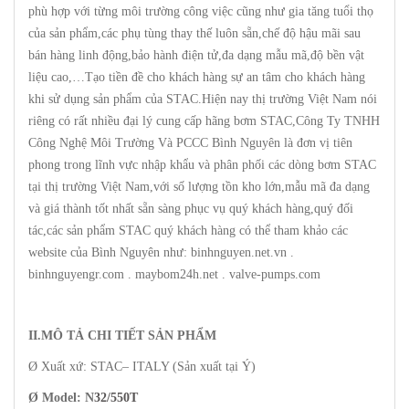
phù hợp với từng môi trường công việc cũng như gia tăng tuổi thọ
của sản phẩm,các phụ tùng thay thế luôn sẵn,chế độ hậu mãi sau
bán hàng linh động,bảo hành điện tử,đa dạng mẫu mã,độ bền vật
liệu cao,…Tạo tiền đề cho khách hàng sự an tâm cho khách hàng
khi sử dụng sản phẩm của STAC.Hiện nay thị trường Việt Nam nói
riêng có rất nhiều đại lý cung cấp hãng bơm STAC,Công Ty TNHH
Công Nghệ Môi Trường Và PCCC Bình Nguyên là đơn vị tiên
phong trong lĩnh vực nhập khẩu và phân phối các dòng bơm STAC
tại thị trường Việt Nam,với số lượng tồn kho lớn,mẫu mã đa dạng
và giá thành tốt nhất sẵn sàng phục vụ quý khách hàng,quý đối
tác,các sản phẩm STAC quý khách hàng có thể tham khảo các
website của Bình Nguyên như: binhnguyen.net.vn .
binhnguyengr.com . maybom24h.net . valve-pumps.com
II.MÔ TẢ CHI TIẾT SẢN PHẨM
Ø Xuất xứ: STAC– ITALY (Sản xuất tại Ý)
Ø Model: N
32/550T