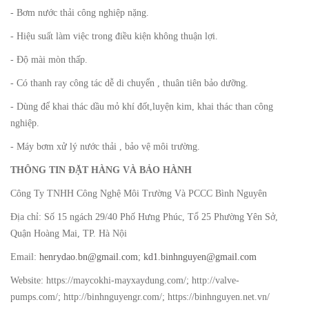
- Bơm nước thải công nghiệp nặng.
- Hiệu suất làm việc trong điều kiện không thuận lợi.
- Độ mài mòn thấp.
- Có thanh ray công tác dễ di chuyển , thuân tiên bảo dưỡng.
- Dùng để khai thác dầu mỏ khí đốt,luyện kim, khai thác than công
nghiệp.
- Máy bơm xử lý nước thải , bảo vệ môi trường.
THÔNG TIN ĐẶT HÀNG VÀ BẢO HÀNH
Công Ty TNHH Công Nghệ Môi Trường Và PCCC Bình Nguyên
Địa chỉ: Số 15 ngách 29/40 Phố Hưng Phúc, Tổ 25 Phường Yên Sở,
Quận Hoàng Mai, TP. Hà Nội
Email:
henrydao.bn@gmail.com
;
kd1.binhnguyen@gmail.com
Website: https://maycokhi-mayxaydung.com/; http://valve-
pumps.com/; http://binhnguyengr.com/; https://binhnguyen.net.vn/