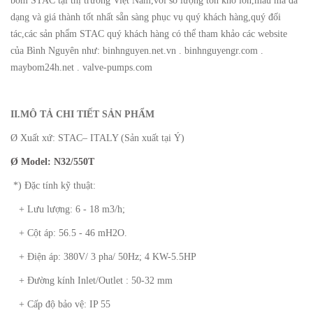
bơm STAC tại thị trường Việt Nam,với số lượng tồn kho lớn,mẫu mã đa
dạng và giá thành tốt nhất sẵn sàng phục vụ quý khách hàng,quý đối
tác,các sản phẩm STAC quý khách hàng có thể tham khảo các website
của Bình Nguyên như: binhnguyen.net.vn . binhnguyengr.com .
maybom24h.net . valve-pumps.com
II.MÔ TẢ CHI TIẾT SẢN PHẨM
Ø Xuất xứ: STAC– ITALY (Sản xuất tại Ý)
Ø Model: N
32/550T
*) Đặc tính kỹ thuật:
+ Lưu lượng: 6 - 18 m3/h;
+ Cột áp: 56.5 - 46 mH2O.
+ Điện áp: 380V/ 3 pha/ 50Hz; 4 KW-5.5HP
+ Đường kính Inlet/Outlet : 50-32 mm
+ Cấp độ bảo vệ: IP 55