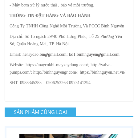
- Máy bơm xử lý nước thải , bảo vệ môi trường.
THÔNG TIN ĐẶT HÀNG VÀ BẢO HÀNH
Công Ty TNHH Công Nghệ Môi Trường Và PCCC Bình Nguyên
Địa chỉ: Số 15 ngách 29/40 Phố Hưng Phúc, Tổ 25 Phường Yên
Sở, Quận Hoàng Mai, TP. Hà Nội
Email:
henrydao.bn@gmail.com
;
kd1.binhnguyen@gmail.com
Website: https://maycokhi-mayxaydung.com/; http://valve-
pumps.com/; http://binhnguyengr.com/; https://binhnguyen.net.vn/
SĐT: 0988345283 – 0906253263 0975141294
SẢN PHẨM CÙNG LOẠI