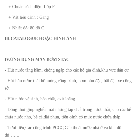
+ Chuẩn cách điện: Lớp F
+ Vật liệu cánh : Gang
+ Nhiệt độ: 80 độ C
III.CATALOGUE HOẶC HÌNH ẢNH
IV.ỨNG DỤNG MÁY BƠM STAC
- Hút nước tầng hầm, chống ngập cho các hộ gia đình,khu vực dân cư
- Hút bùn nước thải hố móng công trình, bơm bùn đặc, bãi đậu xe công
sở,
- Hút nước vệ sinh, hóa chất, axit loãng
- Đồng thời giúp nghiền nát những tạp chất trong nước thải, cho các bể
chứa nước nhỏ, bể cá,đài phun, tiểu cảnh có mực nước chứa thấp.
- Tưới tiêu,Các công trình PCCC,Cấp thoát nước nhà ở và khu đô
thị…….