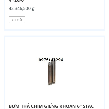
VY26/6
42,346,500 ₫
CHI TIẾT
BƠM THẢ CHÌM GIẾNG KHOAN 6” STAC