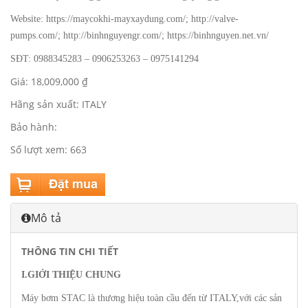
Website: https://maycokhi-mayxaydung.com/; http://valve-
pumps.com/; http://binhnguyengr.com/; https://binhnguyen.net.vn/
SĐT: 0988345283 – 0906253263 – 0975141294
Giá: 18,009,000 ₫
Hãng sản xuất: ITALY
Bảo hành:
Số lượt xem: 663
Mô tả
THÔNG TIN CHI TIẾT
I.GIỚI THIỆU CHUNG
Máy bơm STAC là thương hiệu toàn cầu đến từ ITALY,với các sản