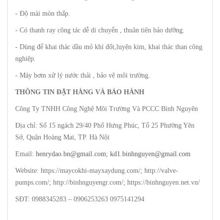
- Độ mài mòn thấp.
- Có thanh ray công tác dễ di chuyển , thuân tiên bảo dưỡng.
- Dùng để khai thác dầu mỏ khí đốt,luyện kim, khai thác than công
nghiệp.
- Máy bơm xử lý nước thải , bảo vệ môi trường.
THÔNG TIN ĐẶT HÀNG VÀ BẢO HÀNH
Công Ty TNHH Công Nghệ Môi Trường Và PCCC Bình Nguyên
Địa chỉ: Số 15 ngách 29/40 Phố Hưng Phúc, Tổ 25 Phường Yên
Sở, Quận Hoàng Mai, TP. Hà Nội
Email:
henrydao.bn@gmail.com
;
kd1.binhnguyen@gmail.com
Website: https://maycokhi-mayxaydung.com/; http://valve-
pumps.com/; http://binhnguyengr.com/; https://binhnguyen.net.vn/
SĐT: 0988345283 – 0906253263 0975141294