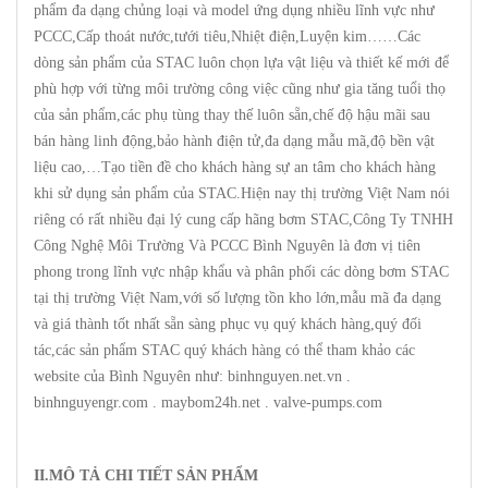
phẩm đa dạng chủng loại và model ứng dụng nhiều lĩnh vực như
PCCC,Cấp thoát nước,tưới tiêu,Nhiệt điện,Luyện kim……Các
dòng sản phẩm của STAC luôn chọn lựa vật liệu và thiết kế mới để
phù hợp với từng môi trường công việc cũng như gia tăng tuổi thọ
của sản phẩm,các phụ tùng thay thế luôn sẵn,chế độ hậu mãi sau
bán hàng linh động,bảo hành điện tử,đa dạng mẫu mã,độ bền vật
liệu cao,…Tạo tiền đề cho khách hàng sự an tâm cho khách hàng
khi sử dụng sản phẩm của STAC.Hiện nay thị trường Việt Nam nói
riêng có rất nhiều đại lý cung cấp hãng bơm STAC,Công Ty TNHH
Công Nghệ Môi Trường Và PCCC Bình Nguyên là đơn vị tiên
phong trong lĩnh vực nhập khẩu và phân phối các dòng bơm STAC
tại thị trường Việt Nam,với số lượng tồn kho lớn,mẫu mã đa dạng
và giá thành tốt nhất sẵn sàng phục vụ quý khách hàng,quý đối
tác,các sản phẩm STAC quý khách hàng có thể tham khảo các
website của Bình Nguyên như: binhnguyen.net.vn .
binhnguyengr.com . maybom24h.net . valve-pumps.com
II.MÔ TẢ CHI TIẾT SẢN PHẨM