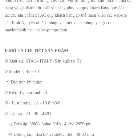
bơm STAC tại thị trường Việt Nam,với số lượng tồn kho lớn,mẫu mã đa
dạng và giá thành tốt nhất sẵn sàng phục vụ quý khách hàng,quý đối
tác,các sản phẩm STAC quý khách hàng có thể tham khảo các website
của Bình Nguyên như: binhnguyen.net.vn . binhnguyengr.com .
maybom24h.net . valve-pumps.com
II.MÔ TẢ CHI TIẾT SẢN PHẨM
Ø Xuất xứ: STAC– ITALY (Sản xuất tại Ý)
Ø Model: CB/550 T
*) Đặc tính kỹ thuật:
Ø Kiểu: Ly tâm cánh hở
Ø - Lưu lượng: 1.8 - 10.8 m3/h;
Ø -Cột áp : 83 - 40 mH2O.
+) Điện áp: 380V/ 3pha/ 50Hz; 4 kW; 2950rpm
+) Đường kính đầu bơm Inlet/Outlet : 40-32 mm