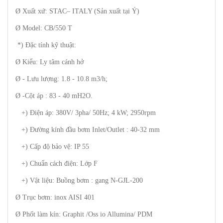
Ø Xuất xứ: STAC– ITALY (Sản xuất tại Ý)
Ø Model: CB/550 T
*) Đặc tính kỹ thuật:
Ø Kiểu: Ly tâm cánh hở
Ø - Lưu lượng: 1.8 - 10.8 m3/h;
Ø -Cột áp : 83 - 40 mH2O.
+) Điện áp: 380V/ 3pha/ 50Hz; 4 kW; 2950rpm
+) Đường kính đầu bơm Inlet/Outlet : 40-32 mm
+) Cấp độ bảo vệ: IP 55
+) Chuẩn cách điện: Lớp F
+) Vật liệu: Buồng bơm : gang N-GJL-200
Ø Trục bơm: inox AISI 401
Ø Phốt làm kín: Graphit /Oss io Allumina/ PDM