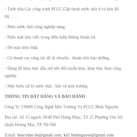
- Tưới tiêu,Các công trình PCCC,Cấp thoát nước nhà ở và khu đô
thị…….
- Bơm nước thải công nghiệp nặng.
- Hiệu suất làm việc trong điều kiện không thuận lợi.
- Độ mài mòn thấp.
- Có thanh ray công tác dễ di chuyển , thuân tiên bảo dưỡng.
- Dùng để khai thác dầu mỏ khí đốt,luyện kim, khai thác than công
nghiệp.
- Máy bơm xử lý nước thải , bảo vệ môi trường.
THÔNG TIN ĐẶT HÀNG VÀ BẢO HÀNH
Công Ty TNHH Công Nghệ Môi Trường Và PCCC Bình Nguyên
Địa chỉ: Số 15 ngách 29/40 Phố Hưng Phúc, Tổ 25 Phường Yên Sở,
Quận Hoàng Mai, TP. Hà Nội
Email:
henrydao.bn@gmail.com
;
kd1.binhnguyen@gmail.com