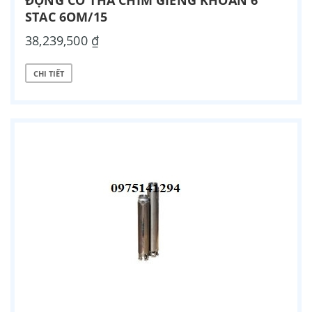
ĐỘNG CƠ THẢ CHÌM GIẾNG KHOAN 6”
STAC 6OM/15
38,239,500 ₫
CHI TIẾT