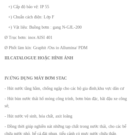
+) Cấp độ bảo vệ: IP 55
+) Chuẩn cách điện: Lớp F
+) Vật liệu: Buồng bơm : gang N-GJL-200
Ø Trục bơm: inox AISI 401
Ø Phốt làm kín: Graphit /Oss io Allumina/ PDM
III.CATALOGUE HOẶC HÌNH ẢNH
IV.ỨNG DỤNG MÁY BƠM STAC
- Hút nước tầng hầm, chống ngập cho các hộ gia đình,khu vực dân cư
- Hút bùn nước thải hố móng công trình, bơm bùn đặc, bãi đậu xe công
sở,
- Hút nước vệ sinh, hóa chất, axit loãng
- Đồng thời giúp nghiền nát những tạp chất trong nước thải, cho các bể
chứa nước nhỏ, bể cá,đài phun, tiểu cảnh có mực nước chứa thấp.