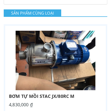
SẢN PHẨM CÙNG LOẠI
BƠM TỰ MỒI STAC JX/80RC M
4,830,000 ₫