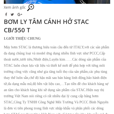
Xem ảnh gốc
BƠM LY TÂM CÁNH HỞ STAC
CB/550 T
I.GIỚI THIỆU CHUNG
Máy bơm STAC là thương hiệu toàn cầu đến từ ITALY,với các sản phẩm
đa dạng chủng loại và model ứng dụng nhiều lĩnh vực như PCCC,Cấp
thoát nước,tưới tiêu,Nhiệt điện,Luyện kim……Các dòng sản phẩm của
STAC luôn chọn lựa vật liệu và thiết kế mới để phù hợp với từng môi
trường công việc cũng như gia tăng tuổi thọ của sản phẩm,các phụ tùng
thay thế luôn sẵn,chế độ hậu mãi sau bán hàng linh động,bảo hành điện
tử,đa dạng mẫu mã,độ bền vật liệu cao,…Tạo tiền đề cho khách hàng sự
an tâm cho khách hàng khi sử dụng sản phẩm của STAC.Hiện nay thị
trường Việt Nam nói riêng có rất nhiều đại lý cung cấp hãng bơm
STAC,Công Ty TNHH Công Nghệ Môi Trường Và PCCC Bình Nguyên
là đơn vị tiên phong trong lĩnh vực nhập khẩu và phân phối các dòng