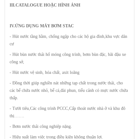
III.CATALOGUE HOẶC HÌNH ẢNH
IV.ỨNG DỤNG MÁY BƠM STAC
- Hút nước tầng hầm, chống ngập cho các hộ gia đình,khu vực dân
cư
- Hút bùn nước thải hố móng công trình, bơm bùn đặc, bãi đậu xe
công sở,
- Hút nước vệ sinh, hóa chất, axit loãng
- Đồng thời giúp nghiền nát những tạp chất trong nước thải, cho
các bể chứa nước nhỏ, bể cá,đài phun, tiểu cảnh có mực nước chứa
thấp.
- Tưới tiêu,Các công trình PCCC,Cấp thoát nước nhà ở và khu đô
thị…….
- Bơm nước thải công nghiệp nặng.
- Hiệu suất làm việc trong điều kiện không thuận lợi.