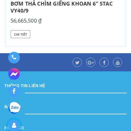
BƠM THẢ CHÌM GIẾNG KHOAN 6” STAC
VY40/9
56,665,500 ₫
CHI TIẾT
THÔNG TIN LIÊN HỆ
BẢN ĐỒ
FANPAGE