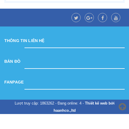
THÔNG TIN LIÊN HỆ
BẢN ĐỒ
FANPAGE
Lượt truy cập: 1863262 - Đang online: 4 -
Thiết kế web bởi
haanhco.,ltd