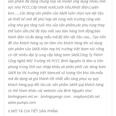
sản phẩm đa dạng chủng loại và model ứng dụng nhiều lĩnh
vực như PCCC,Cấp thoát nước,tưới tiêu,Nhiệt điện,Luyện
kim……Các dòng sản phẩm của
SAER
luôn chọn lựa vật liệu
và thiết kế mới để phù hợp với từng môi trường công việc
cũng như gia tăng tuổi thọ của sản phẩm,các phụ tùng thay
thế luôn sẵn,chế độ hậu mãi sau bán hàng linh động,bảo
hành điện tử,đa dạng mẫu mã,độ bền vật liệu cao,…Tạo tiền
đề cho khách hàng sự an tâm cho khách hàng khi sử dụng
sản phẩm của
SAER
.Hiện nay thị trường Việt Nam nói riêng
có rất nhiều đại lý cung cấp hãng bơm
SAER
,
Công Ty TNHH
Công Nghệ Môi Trường Và PCCC Bình Nguyên là đơn vị tiên
phong trong lĩnh vực nhập khẩu và phân phối các dòng bơm
SAER
tại thị trường Việt Nam,với số lượng tồn kho lớn,mẫu
mã đa dạng và giá thành tốt nhất sẵn sàng phục vụ quý
khách hàng,quý đối tác,các sản phẩm
SAER
quý khách hàng
có thể tham khảo các website của Bình Nguyên như:
binhnguyen.net.vn . binhnguyengr.com . maybom24h.net .
valve-pumps.com
II.MÔ TẢ CHI TIẾT SẢN PHẨM