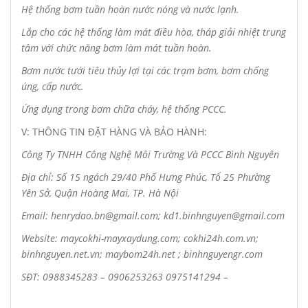
Hệ thống bơm tuần hoàn nước nóng và nước lạnh.
Lắp cho các hệ thống làm mát điều hòa, tháp giải nhiệt trung
tâm với chức năng bơm làm mát tuần hoàn.
Bơm nước tưới tiêu thủy lợi tại các trạm bơm, bơm chống
úng, cấp nước.
Ứng dụng trong bơm chữa cháy, hệ thống PCCC.
V: THÔNG TIN ĐẶT HÀNG VÀ BẢO HÀNH:
Công Ty TNHH Công Nghệ Môi Trường Và PCCC Bình Nguyên
Địa chỉ: Số 15 ngách 29/40 Phố Hưng Phúc, Tổ 25 Phường
Yên Sở, Quận Hoàng Mai, TP. Hà Nội
Email: henrydao.bn@gmail.com; kd1.binhnguyen@gmail.com
Website: maycokhi-mayxaydung.com; cokhi24h.com.vn;
binhnguyen.net.vn; maybom24h.net ; binhnguyengr.com
SĐT: 0988345283 – 0906253263 0975141294 –