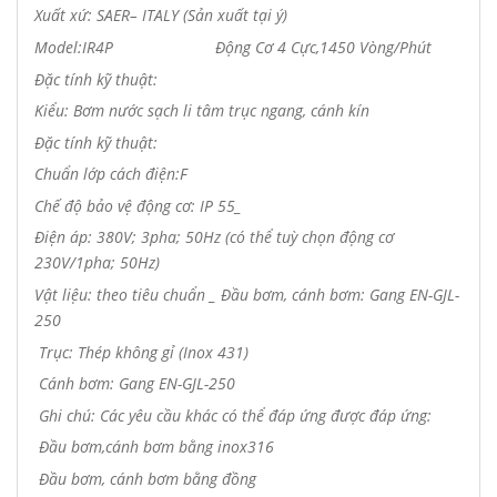
Xuất xứ:
SAER
– ITALY (Sản xuất tại
ý
)
Model:
IR4P Động Cơ 4 Cực,1450 Vòng/Phút
Đặc tính kỹ thuật:
Kiểu:
Bơm nước sạch li tâm trục ngang, cánh kín
Đặc tính kỹ thuật:
Chuẩn lớp cách điện:F
Chế độ bảo vệ động cơ: IP 55_
Điện áp: 380V; 3pha; 50Hz (có thể tuỳ chọn động cơ
230V/1pha; 50Hz)
Vật liệu: theo tiêu chuẩn _ Đầu bơm, cánh bơm: Gang EN-GJL-
250
Trục: Thép không gỉ (Inox 431)
Cánh bơm: Gang EN-GJL-250
Ghi chú: Các yêu cầu khác có thể đáp ứng được đáp ứng:
Đầu bơm,cánh bơm bằng inox316
Đầu bơm, cánh bơm bằng đồng