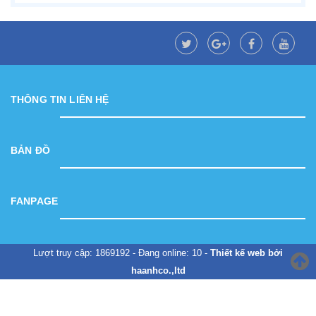
THÔNG TIN LIÊN HỆ
BẢN ĐỒ
FANPAGE
Lượt truy cập: 1869192 - Đang online: 10 -
Thiết kế web bởi
haanhco.,ltd