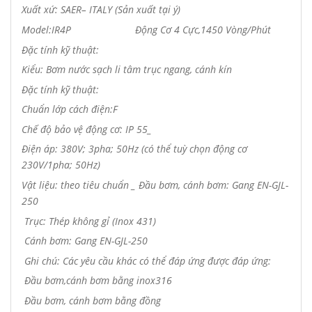
Xuất xứ:
SAER
– ITALY (Sản xuất tại
ý
)
Model:
IR4P Động Cơ 4 Cực,1450 Vòng/Phút
Đặc tính kỹ thuật:
Kiểu:
Bơm nước sạch li tâm trục ngang, cánh kín
Đặc tính kỹ thuật:
Chuẩn lớp cách điện:F
Chế độ bảo vệ động cơ: IP 55_
Điện áp: 380V; 3pha; 50Hz (có thể tuỳ chọn động cơ
230V/1pha; 50Hz)
Vật liệu: theo tiêu chuẩn _ Đầu bơm, cánh bơm: Gang EN-GJL-
250
Trục: Thép không gỉ (Inox 431)
Cánh bơm: Gang EN-GJL-250
Ghi chú: Các yêu cầu khác có thể đáp ứng được đáp ứng:
Đầu bơm,cánh bơm bằng inox316
Đầu bơm, cánh bơm bằng đồng