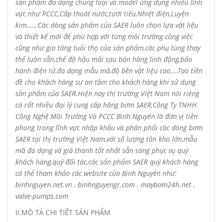
sản phẩm đa dạng chủng loại và model ứng dụng nhiều lĩnh
vực như PCCC,Cấp thoát nước,tưới tiêu,Nhiệt điện,Luyện
kim……Các dòng sản phẩm của
SAER
luôn chọn lựa vật liệu
và thiết kế mới để phù hợp với từng môi trường công việc
cũng như gia tăng tuổi thọ của sản phẩm,các phụ tùng thay
thế luôn sẵn,chế độ hậu mãi sau bán hàng linh động,bảo
hành điện tử,đa dạng mẫu mã,độ bền vật liệu cao,…Tạo tiền
đề cho khách hàng sự an tâm cho khách hàng khi sử dụng
sản phẩm của
SAER
.Hiện nay thị trường Việt Nam nói riêng
có rất nhiều đại lý cung cấp hãng bơm
SAER
,
Công Ty TNHH
Công Nghệ Môi Trường Và PCCC Bình Nguyên là đơn vị tiên
phong trong lĩnh vực nhập khẩu và phân phối các dòng bơm
SAER
tại thị trường Việt Nam,với số lượng tồn kho lớn,mẫu
mã đa dạng và giá thành tốt nhất sẵn sàng phục vụ quý
khách hàng,quý đối tác,các sản phẩm
SAER
quý khách hàng
có thể tham khảo các website của Bình Nguyên như:
binhnguyen.net.vn . binhnguyengr.com . maybom24h.net .
valve-pumps.com
II.MÔ TẢ CHI TIẾT SẢN PHẨM