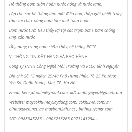
Hệ thống bơm tuần hoàn nước nóng và nước lạnh.
Lắp cho các hệ thống làm mát điều hòa, tháp giải nhiệt trung
tâm với chức năng bơm làm mát tuần hoàn.
Bơm nước tưới tiêu thủy lợi tại các trạm bơm, bơm chống
úng, cấp nước.
Ứng dụng trong bơm chữa cháy, hệ thống PCCC.
V: THÔNG TIN ĐẶT HÀNG VÀ BẢO HÀNH:
Công Ty TNHH Công Nghệ Môi Trường Và PCCC Bình Nguyên
Địa chỉ: Số 15 ngách 29/40 Phố Hưng Phúc, Tổ 25 Phường
Yên Sở, Quận Hoàng Mai, TP. Hà Nội
Email: henrydao.bn@gmail.com; kd1.binhnguyen@gmail.com
Website: maycokhi-mayxaydung.com; cokhi24h.com.vn;
binhnguyen.net.vn; maybom24h.net ; binhnguyengr.com
SĐT: 0988345283 – 0906253263 0975141294 –